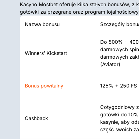
Kasyno Mostbet oferuje kilka stałych bonusów, z 
gotówki za przegrane oraz program lojalnościowy,
Nazwa bonusu
Szczegóły bonu
Do 500% + 400
darmowych spi
Winners’ Kickstart
darmowych zak
(Aviator)
Bonus powitalny
125% + 250 FS 
Cotygodniowy z
gotówki do 10% 
Cashback
kasynie, aby od
część swoich z