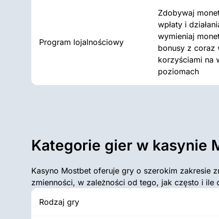
Zdobywaj monet
wpłaty i działani
wymieniaj mone
Program lojalnościowy
bonusy z coraz
korzyściami na
poziomach
Kategorie gier w kasynie 
Kasyno Mostbet oferuje gry o szerokim zakresie zm
zmienności, w zależności od tego, jak często i il
Rodzaj gry