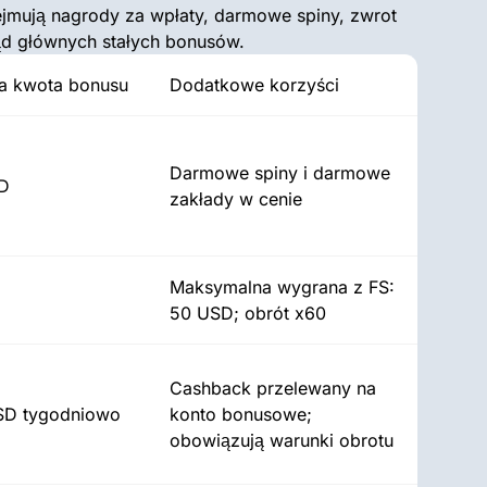
ejmują nagrody za wpłaty, darmowe spiny, zwrot
ląd głównych stałych bonusów.
a kwota bonusu
Dodatkowe korzyści
Darmowe spiny i darmowe
D
zakłady w cenie
Maksymalna wygrana z FS:
50 USD; obrót x60
Cashback przelewany na
SD tygodniowo
konto bonusowe;
obowiązują warunki obrotu