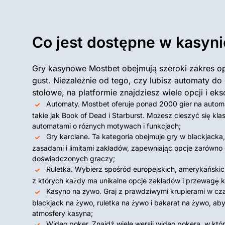
Jak zacząć grać w kasynie Mostbet?
Bonusy w kasynie Mostbet
Kategorie gier w kasynie Mostbet
Co jest dostępne w kasyn
Automaty
Ruletka
Gry karciane
Gry kasynowe Mostbet obejmują szeroki zakres op
Loterie
gust. Niezależnie od tego, czy lubisz automaty do
Jackpoty
stołowe, na platformie znajdziesz wiele opcji i eks
Szybkie gry
Automaty. Mostbet oferuje ponad 2000 gier na automa
Krupier na żywo
takie jak Book of Dead i Starburst. Możesz cieszyć się kl
Systemy płatności w Mostbet
automatami o różnych motywach i funkcjach;
Gry karciane. Ta kategoria obejmuje gry w blackjacka
Zalety gier kasynowych Mostbet
zasadami i limitami zakładów, zapewniając opcje zarówno 
doświadczonych graczy;
Ruletka. Wybierz spośród europejskich, amerykańskich 
z których każdy ma unikalne opcje zakładów i przewagę 
Kasyno na żywo. Graj z prawdziwymi krupierami w cza
blackjack na żywo, ruletka na żywo i bakarat na żywo, a
atmosfery kasyna;
Wideo poker. Znajdź wiele wersji wideo pokera, w któr