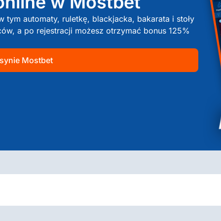
online w Mostbet
w tym automaty, ruletkę, blackjacka, bakarata i stoły
ców, a po rejestracji możesz otrzymać bonus 125%
asynie Mostbet