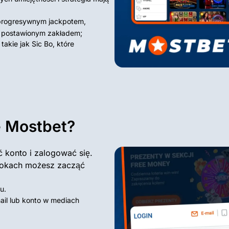
 progresywnym jackpotem,
m postawionym zakładem;
takie jak Sic Bo, które
e Mostbet?
 konto i zalogować się.
 krokach możesz zacząć
u.
mail lub konto w mediach