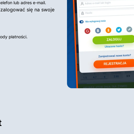
lefon lub adres e-mail.
y zalogować się na swoje
ody płatności.
t