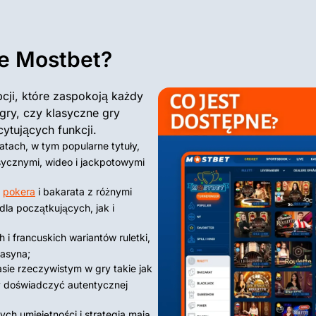
ie Mostbet?
cji, które zaspokoją każdy
 gry, czy klasyczne gry
cytujących funkcji.
tach, w tym popularne tytuły,
asycznymi, wideo i jackpotowymi
,
pokera
i bakarata z różnymi
dla początkujących, jak i
i francuskich wariantów ruletki,
kasyna;
sie rzeczywistym w gry takie jak
by doświadczyć autentycznej
ych umiejętności i strategia mają