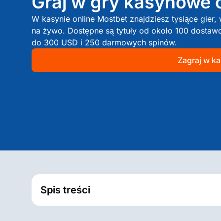
Graj w gry kasynowe 
W kasynie online Mostbet znajdziesz tysiące gier, 
na żywo. Dostępne są tytuły od około 100 dostaw
do 300 USD i 250 darmowych spinów.
Zagraj w k
Spis treści
Co jest dostępne w kasynie Mostbet?