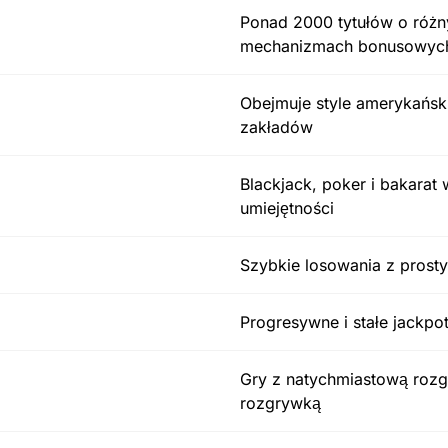
Ponad 2000 tytułów o róż
mechanizmach bonusowyc
Obejmuje style amerykański
zakładów
Blackjack, poker i bakarat
umiejętności
Szybkie losowania z prost
Progresywne i stałe jackp
Gry z natychmiastową rozg
rozgrywką