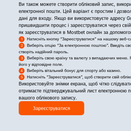
Ви також можете створити обліковий запис, вико
електронної пошти. Цей варіант є простим і дозво
дані для входу. Якщо ви використовуєте адресу G
пришвидшити процес і зареєструватися через свій
як зареєструватися в Mostbet онлайн за допомого
Натисніть кнопку “Зареєструватися” на нашому веб-са
Виберіть опцію “За електронною поштою”. Введіть св
створіть надійний пароль.
Виберіть свою країну та валюту з випадаючих меню. Я
його у відповідне поле.
Виберіть вітальний бонус для спорту або казино.
Натисніть “Зареєструватися”, щоб створити свій облік
Використовуйте знімки екрана, щоб чітко слідуват
отримаєте підтверджувальний лист електронною п
вашого облікового запису.
Зареєструватися