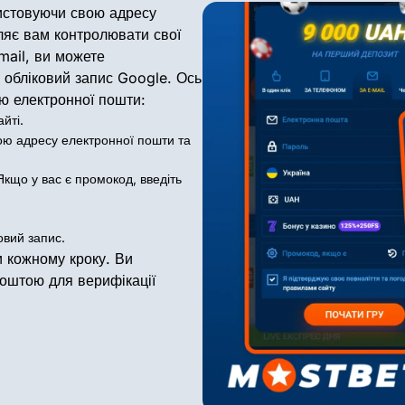
ристовуючи свою адресу
ляє вам контролювати свої
mail, ви можете
 обліковий запис Google. Ось
ю електронної пошти:
йті.
ою адресу електронної пошти та
кщо у вас є промокод, введіть
овий запис.
и кожному кроку. Ви
оштою для верифікації