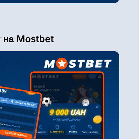
 на Mostbet