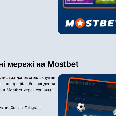
ні мережі на Mostbet
атися за допомогою акаунтів
ує ваш профіль без введення
ю в Mostbet через соціальні
увати (Google, Telegram,