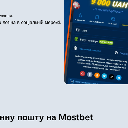
ування.
логіна в соціальній мережі.
онну пошту на Mostbet