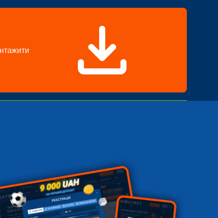
нтажити