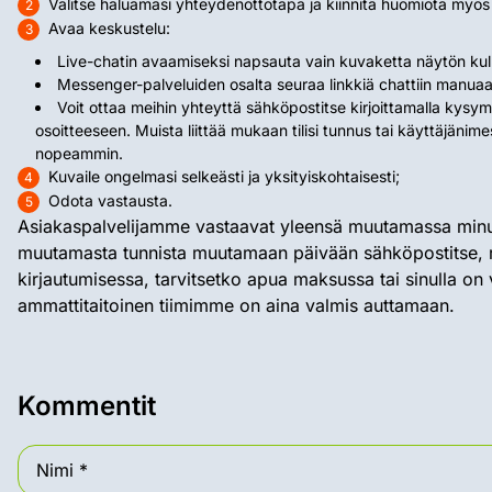
Valitse haluamasi yhteydenottotapa ja kiinnitä huomiota myö
Avaa keskustelu:
Live-chatin avaamiseksi napsauta vain kuvaketta näytön ku
Messenger-palveluiden osalta seuraa linkkiä chattiin manuaal
Voit ottaa meihin yhteyttä sähköpostitse kirjoittamalla kysym
osoitteeseen. Muista liittää mukaan tilisi tunnus tai käyttäjänim
nopeammin.
Kuvaile ongelmasi selkeästi ja yksityiskohtaisesti;
Odota vastausta.
Asiakaspalvelijamme vastaavat yleensä muutamassa minuuti
muutamasta tunnista muutamaan päivään sähköpostitse, r
kirjautumisessa, tarvitsetko apua maksussa tai sinulla on
ammattitaitoinen tiimimme on aina valmis auttamaan.
Kommentit