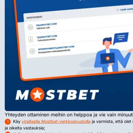
Yhteyden ottaminen meihin on helppoa ja vie vain minuuti
Käy
virallisella Mostbet-verkkosivustolla
ja varmista, että olet
ja oikeita vastauksia;