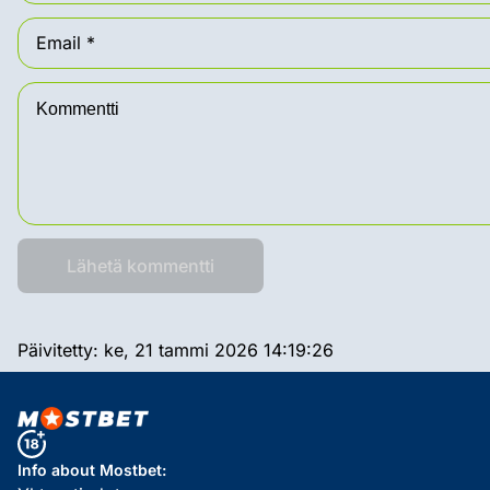
Lähetä kommentti
Päivitetty:
ke, 21 tammi 2026 14:19:26
Info about Mostbet: