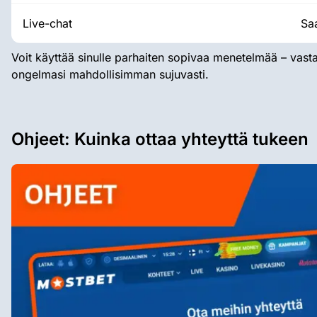
Live-chat
Saa
Voit käyttää sinulle parhaiten sopivaa menetelmää – va
ongelmasi mahdollisimman sujuvasti.
Ohjeet: Kuinka ottaa yhteyttä tukeen