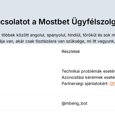
élszolgálattal
solatot a Mostbet Ügyfélszolg
, többek között angolul, spanyolul, hindiül, törökül és sok
ja van, akár csak tisztázásra van szüksége, mi itt vagyunk,
Részletek
Technikai problémák eseté
Azonosítási kérelmek eset
Partnerségi ajánlatokért:
O
@mbeng_bot