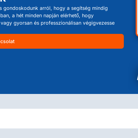
és gondoskodunk arról, hogy a segítség mindig
ában, a hét minden napján elérhető, hogy
 vagy gyorsan és professzionálisan végigvezesse
csolat
gyfélszolgálatával?