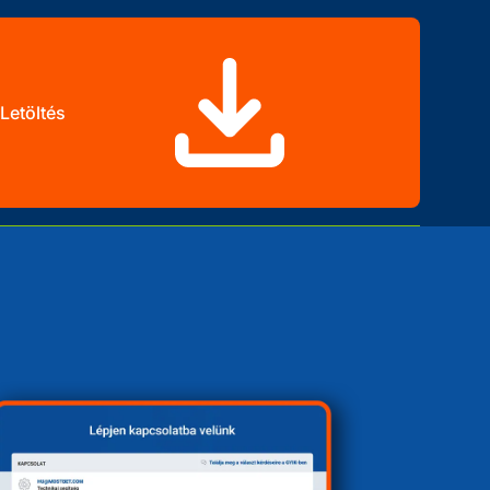
Letöltés