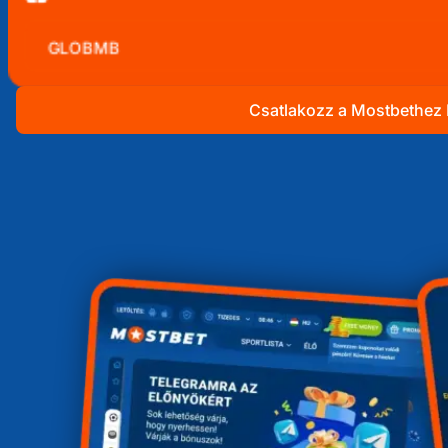
GLOBMB
Csatlakozz a Mostbethez