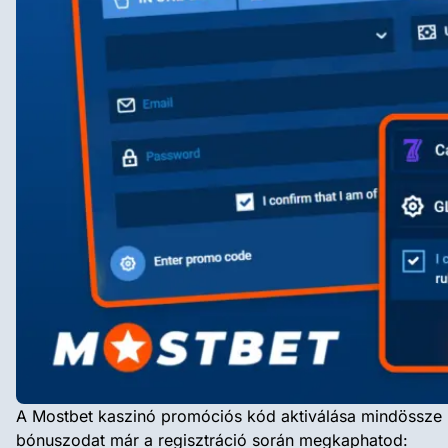
A Mostbet kaszinó promóciós kód aktiválása mindössze
bónuszodat már a regisztráció során megkaphatod: