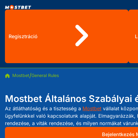
Regisztráció
L
Mostbet
General Rules
Mostbet Általános Szabályai é
Az átláthatóság és a tisztesség a
Mostbet
vállalat közpon
ügyfelünkkel való kapcsolatunk alapját. Elmagyarázzák,
rendezése, a viták rendezése, és milyen normákat várunk
Bejelentkezés 