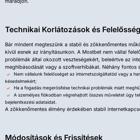
maradjon.
Technikai Korlátozások és Felelőssé
Bár mindent megteszünk a stabil és zökkenőmentes műkö
kívül esnek az irányításunkon. A Mostbet nem vállal felel
problémák által okozott veszteségekért, beleértve az in
meghibásodását vagy a szoftverhibákat. Néhány fontos s
Nem vállalunk felelősséget az internetszolgáltatód vagy a h
késedelmekért;
Ha a fogadás megerősítése technikai problémák miatt meghiús
A személyes fiókodban végrehajtott összes műveletet úgy teki
bejelentkezési adataidat.
A zökkenőmentes élmény érdekében stabil internetkapcso
Módosítások és Frissítések